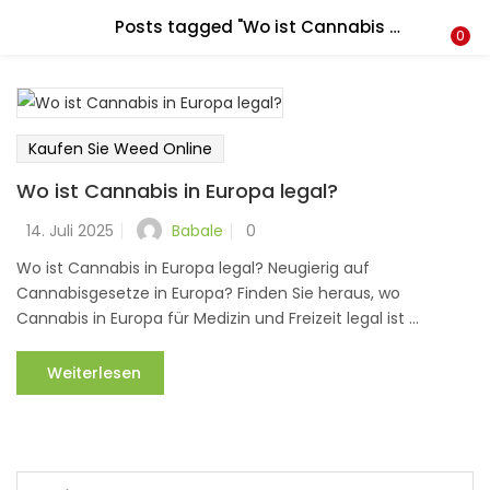
Posts tagged "Wo ist Cannabis legal in Europa?"
LOGIN
REGISTER
0
Geben Sie Ihren Benutzernamen und Ihr Passwort ein, um
sich anzumelden.
Kaufen Sie Weed Online
Wo ist Cannabis in Europa legal?
Babale
14. Juli 2025
0
Erinnere dich an mich
Wo ist Cannabis in Europa legal? Neugierig auf
Cannabisgesetze in Europa? Finden Sie heraus, wo
Login
Cannabis in Europa für Medizin und Freizeit legal ist ...
Passwort verloren?
Weiterlesen