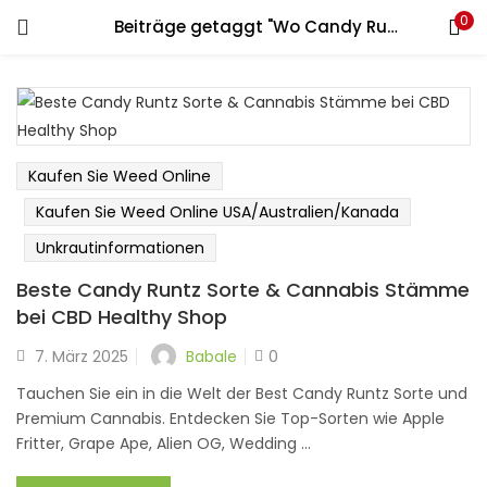
0
Beiträge getaggt "Wo Candy Runtz Stamm zu finden"
LOGIN
REGISTER
Geben Sie Ihren Benutzernamen und Ihr Passwort ein, um
sich anzumelden.
Kaufen Sie Weed Online
Kaufen Sie Weed Online USA/Australien/Kanada
Unkrautinformationen
Erinnere dich an mich
Beste Candy Runtz Sorte & Cannabis Stämme
Login
bei CBD Healthy Shop
Passwort verloren?
Babale
7. März 2025
0
Tauchen Sie ein in die Welt der Best Candy Runtz Sorte und
Premium Cannabis. Entdecken Sie Top-Sorten wie Apple
Fritter, Grape Ape, Alien OG, Wedding ...