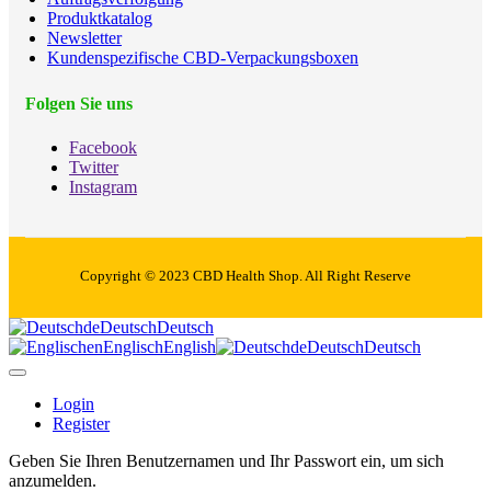
Produktkatalog
Newsletter
Kundenspezifische CBD-Verpackungsboxen
Folgen Sie uns
Facebook
Twitter
Instagram
Copyright © 2023 CBD Health Shop. All Right Reserve
de
Deutsch
Deutsch
en
Englisch
English
de
Deutsch
Deutsch
Login
Register
Geben Sie Ihren Benutzernamen und Ihr Passwort ein, um sich
anzumelden.