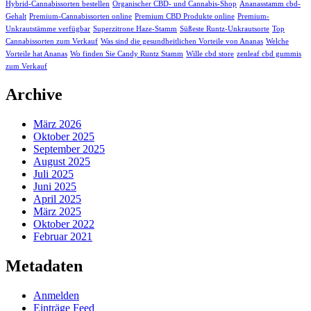
Hybrid-Cannabissorten bestellen
Organischer CBD- und Cannabis-Shop
Ananasstamm cbd-
Gehalt
Premium-Cannabissorten online
Premium CBD Produkte online
Premium-
Unkrautstämme verfügbar
Superzitrone Haze-Stamm
Süßeste Runtz-Unkrautsorte
Top
Cannabissorten zum Verkauf
Was sind die gesundheitlichen Vorteile von Ananas
Welche
Vorteile hat Ananas
Wo finden Sie Candy Runtz Stamm
Wille cbd store
zenleaf cbd gummis
zum Verkauf
Archive
März 2026
Oktober 2025
September 2025
August 2025
Juli 2025
Juni 2025
April 2025
März 2025
Oktober 2022
Februar 2021
Metadaten
Anmelden
Einträge Feed