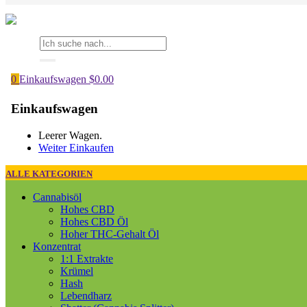
0
Einkaufswagen
$
0.00
Einkaufswagen
Leerer Wagen.
Weiter Einkaufen
ALLE KATEGORIEN
Cannabisöl
Hohes CBD
Hohes CBD Öl
Hoher THC-Gehalt Öl
Konzentrat
1:1 Extrakte
Krümel
Hash
Lebendharz