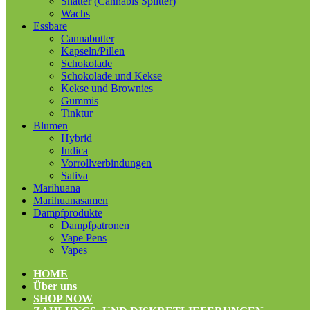
Shatter (Cannabis Splitter)
Wachs
Essbare
Cannabutter
Kapseln/Pillen
Schokolade
Schokolade und Kekse
Kekse und Brownies
Gummis
Tinktur
Blumen
Hybrid
Indica
Vorrollverbindungen
Sativa
Marihuana
Marihuanasamen
Dampfprodukte
Dampfpatronen
Vape Pens
Vapes
HOME
Über uns
SHOP NOW