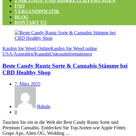
ZAHLUNGS- UND DISKRETLIEFERUNGEN
FAQ
VERSANDPOLITIK
BLOG
KONTAKT US
Kaufen Sie Weed Online
Kaufen Sie Weed online
USA/Australien/Kanada
Unkrautinformationen
Beste Candy Runtz Sorte & Cannabis Stämme bei
CBD Healthy Shop
Veröffentlicht
7. März 2025
am
Babale
0
Tauchen Sie ein in die Welt der Best Candy Runtz Sorte und
Premium Cannabis. Entdecken Sie Top-Sorten wie Apple Fritter,
Grape Ape, Alien OG, Wedding ...