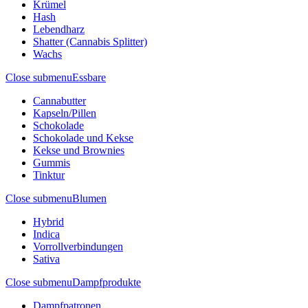
Krümel
Hash
Lebendharz
Shatter (Cannabis Splitter)
Wachs
Close submenu
Essbare
Cannabutter
Kapseln/Pillen
Schokolade
Schokolade und Kekse
Kekse und Brownies
Gummis
Tinktur
Close submenu
Blumen
Hybrid
Indica
Vorrollverbindungen
Sativa
Close submenu
Dampfprodukte
Dampfpatronen