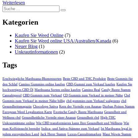
Weiterlesen
Kategorien
Kaufen Sie Weed Online
(7)
Kaufen Sie Weed online USA/Australien/Kanada
(6)
Neuer Blog
(1)
Unkrautinformationen
(2)
Tags
Erschwingliche Marihuana-Blumensorten
Beste CBD und THC Produkte
Beste Gummis für
den Schlaf
Camino Gummies online kaufen
CBD-Gummi zum Verkauf kaufen
Kaufen Sie
hochwertiges CBD Öl
Marihuana Sorten online kaufen
Camino Real
Candy Runtz Stamm
Cannabigerol
CBD Gummis zum Verkauf
CD Gummis zum Verkauf in meiner Nähe
Cbd
Gummis zum Verkauf in meiner Nähe billig
cbd gummies zum Verkauf walgreens
cbd
Gesundheitsmagazin
Chocolope Sativa
Kern der Vorteile von Ananas
Durban Poison Stamm
European Weed Legalization Karte
Exotische Candy Runtz Marihuana
Gesundheit und
Wellness cbd
Gesundheitliche Vorteile einer Ananas
Gesundheit cbd
High-THC
Unkrautstämme online
Wie CBD transformieren kann Ihre Gesundheit und Wellness
Wie
man Koffeinsucht beendet
Indica- und Sativa-Stämme zum Verkauf
Ist Marihuana legal in
jedem europäischen Land
Jack Herer Stamm
Luxus-Cannabismarken
Maui Wowie Stamm