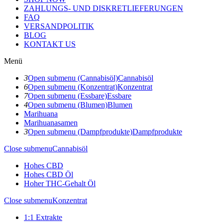
ZAHLUNGS- UND DISKRETLIEFERUNGEN
FAQ
VERSANDPOLITIK
BLOG
KONTAKT US
Menü
3
Open submenu (Cannabisöl)
Cannabisöl
6
Open submenu (Konzentrat)
Konzentrat
7
Open submenu (Essbare)
Essbare
4
Open submenu (Blumen)
Blumen
Marihuana
Marihuanasamen
3
Open submenu (Dampfprodukte)
Dampfprodukte
Close submenu
Cannabisöl
Hohes CBD
Hohes CBD Öl
Hoher THC-Gehalt Öl
Close submenu
Konzentrat
1:1 Extrakte