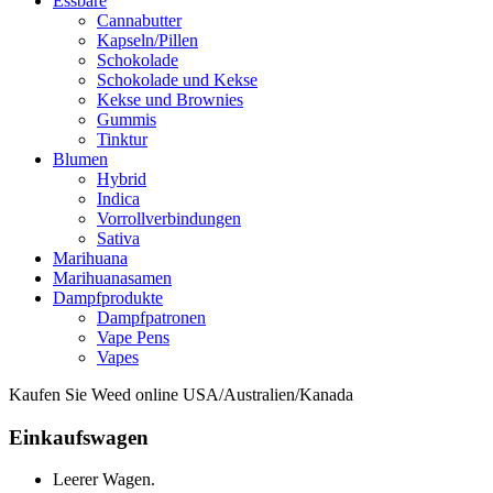
Essbare
Cannabutter
Kapseln/Pillen
Schokolade
Schokolade und Kekse
Kekse und Brownies
Gummis
Tinktur
Blumen
Hybrid
Indica
Vorrollverbindungen
Sativa
Marihuana
Marihuanasamen
Dampfprodukte
Dampfpatronen
Vape Pens
Vapes
Kaufen Sie Weed online USA/Australien/Kanada
Einkaufswagen
Leerer Wagen.