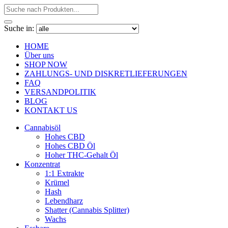
Suche in:
HOME
Über uns
SHOP NOW
ZAHLUNGS- UND DISKRETLIEFERUNGEN
FAQ
VERSANDPOLITIK
BLOG
KONTAKT US
Cannabisöl
Hohes CBD
Hohes CBD Öl
Hoher THC-Gehalt Öl
Konzentrat
1:1 Extrakte
Krümel
Hash
Lebendharz
Shatter (Cannabis Splitter)
Wachs