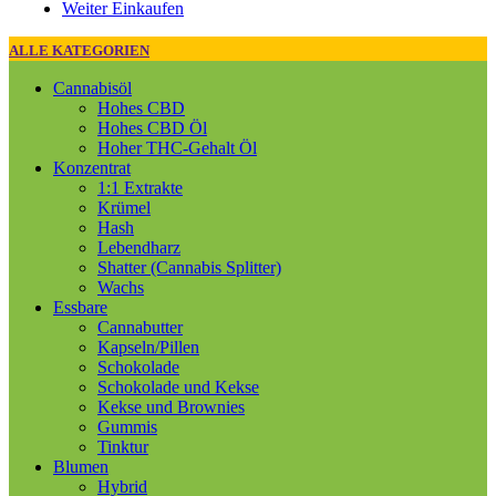
Weiter Einkaufen
ALLE KATEGORIEN
Cannabisöl
Hohes CBD
Hohes CBD Öl
Hoher THC-Gehalt Öl
Konzentrat
1:1 Extrakte
Krümel
Hash
Lebendharz
Shatter (Cannabis Splitter)
Wachs
Essbare
Cannabutter
Kapseln/Pillen
Schokolade
Schokolade und Kekse
Kekse und Brownies
Gummis
Tinktur
Blumen
Hybrid