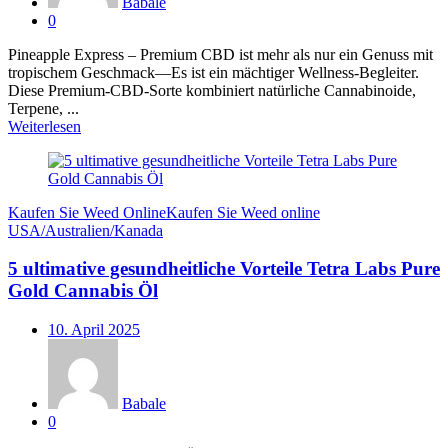
Babale
0
Pineapple Express – Premium CBD ist mehr als nur ein Genuss mit
tropischem Geschmack—Es ist ein mächtiger Wellness-Begleiter.
Diese Premium-CBD-Sorte kombiniert natürliche Cannabinoide,
Terpene, ...
Weiterlesen
Kaufen Sie Weed Online
Kaufen Sie Weed online
USA/Australien/Kanada
5 ultimative gesundheitliche Vorteile Tetra Labs Pure
Gold Cannabis Öl
Veröffentlicht
10. April 2025
am
Babale
0