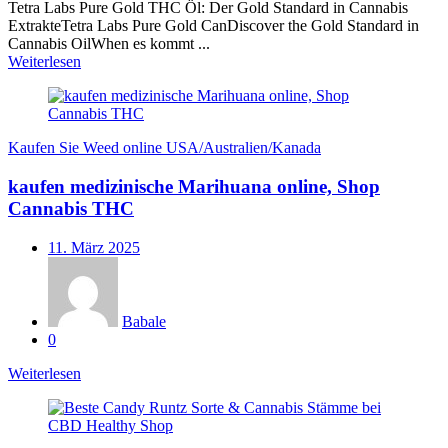
Tetra Labs Pure Gold THC Öl: Der Gold Standard in Cannabis
ExtrakteTetra Labs Pure Gold CanDiscover the Gold Standard in
Cannabis OilWhen es kommt ...
Weiterlesen
Kaufen Sie Weed online USA/Australien/Kanada
kaufen medizinische Marihuana online, Shop
Cannabis THC
Veröffentlicht
11. März 2025
am
Babale
0
Weiterlesen