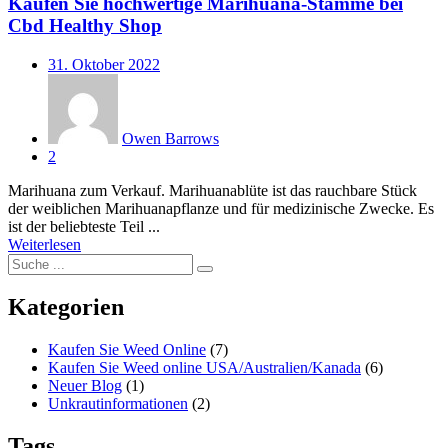
Kaufen Sie hochwertige Marihuana-Stämme bei
Cbd Healthy Shop
Veröffentlicht
31. Oktober 2022
am
Owen Barrows
2
Marihuana zum Verkauf. Marihuanablüte ist das rauchbare Stück
der weiblichen Marihuanapflanze und für medizinische Zwecke. Es
ist der beliebteste Teil ...
Weiterlesen
Kategorien
Kaufen Sie Weed Online
(7)
Kaufen Sie Weed online USA/Australien/Kanada
(6)
Neuer Blog
(1)
Unkrautinformationen
(2)
Tags