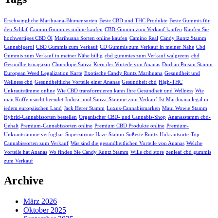
Erschwingliche Marihuana-Blumensorten
Beste CBD und THC Produkte
Beste Gummis für
den Schlaf
Camino Gummies online kaufen
CBD-Gummi zum Verkauf kaufen
Kaufen Sie
hochwertiges CBD Öl
Marihuana Sorten online kaufen
Camino Real
Candy Runtz Stamm
Cannabigerol
CBD Gummis zum Verkauf
CD Gummis zum Verkauf in meiner Nähe
Cbd
Gummis zum Verkauf in meiner Nähe billig
cbd gummies zum Verkauf walgreens
cbd
Gesundheitsmagazin
Chocolope Sativa
Kern der Vorteile von Ananas
Durban Poison Stamm
European Weed Legalization Karte
Exotische Candy Runtz Marihuana
Gesundheit und
Wellness cbd
Gesundheitliche Vorteile einer Ananas
Gesundheit cbd
High-THC
Unkrautstämme online
Wie CBD transformieren kann Ihre Gesundheit und Wellness
Wie
man Koffeinsucht beendet
Indica- und Sativa-Stämme zum Verkauf
Ist Marihuana legal in
jedem europäischen Land
Jack Herer Stamm
Luxus-Cannabismarken
Maui Wowie Stamm
Hybrid-Cannabissorten bestellen
Organischer CBD- und Cannabis-Shop
Ananasstamm cbd-
Gehalt
Premium-Cannabissorten online
Premium CBD Produkte online
Premium-
Unkrautstämme verfügbar
Superzitrone Haze-Stamm
Süßeste Runtz-Unkrautsorte
Top
Cannabissorten zum Verkauf
Was sind die gesundheitlichen Vorteile von Ananas
Welche
Vorteile hat Ananas
Wo finden Sie Candy Runtz Stamm
Wille cbd store
zenleaf cbd gummis
zum Verkauf
Archive
März 2026
Oktober 2025