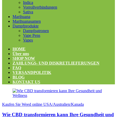
Indica
Vorrollverbindungen
Sativa
Marihuana
Marihuanasamen
Dampfprodukte
Dampfpatronen
Vape Pens
Vapes
HOME
Über uns
SHOP NOW
ZAHLUNGS- UND DISKRETLIEFERUNGEN
FAQ
VERSANDPOLITIK
BLOG
KONTAKT US
Kaufen Sie Weed online USA/Australien/Kanada
Wie CBD transformieren kann Ihre Gesundheit und