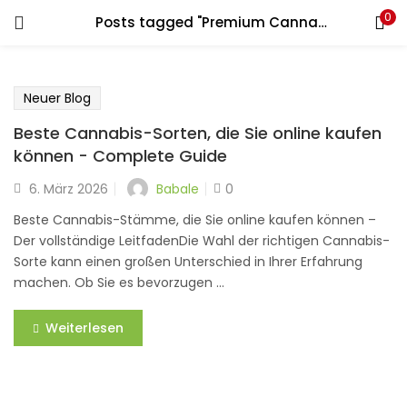
0
Posts tagged "Premium Cannabissorten online"
LOGIN
REGISTER
Geben Sie Ihren Benutzernamen und Ihr Passwort ein, um
Neuer Blog
sich anzumelden.
Beste Cannabis-Sorten, die Sie online kaufen
können - Complete Guide
Babale
6. März 2026
0
Erinnere dich an mich
Beste Cannabis-Stämme, die Sie online kaufen können –
Der vollständige LeitfadenDie Wahl der richtigen Cannabis-
Login
Sorte kann einen großen Unterschied in Ihrer Erfahrung
machen. Ob Sie es bevorzugen ...
Passwort verloren?
Weiterlesen