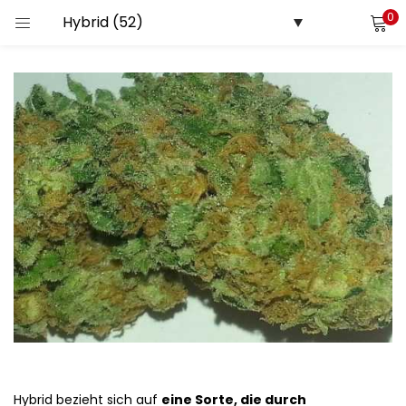
0
LOGIN
REGISTER
Geben Sie Ihren Benutzernamen und Ihr Passwort ein, um
sich anzumelden.
Alternative:
Erinnere dich an mich
Login
Passwort verloren?
Hybrid bezieht sich auf
eine Sorte, die durch