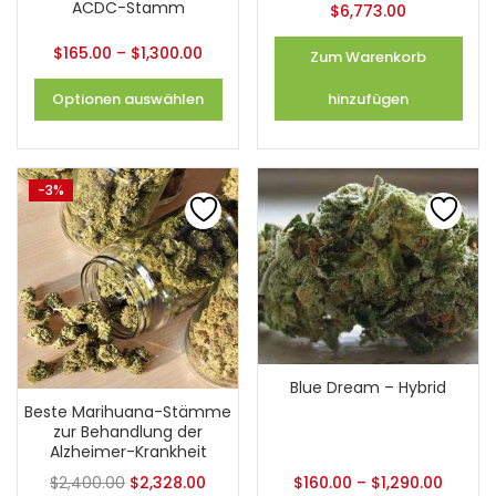
ACDC-Stamm
$
6,773.00
$
165.00
–
$
1,300.00
Zum Warenkorb
Optionen auswählen
hinzufügen
-3%
Blue Dream – Hybrid
Beste Marihuana-Stämme
zur Behandlung der
Alzheimer-Krankheit
$
2,400.00
$
2,328.00
$
160.00
–
$
1,290.00