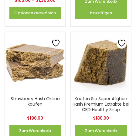
$
165.00
–
$
1,300.00
Zum Warenkorb
Optionen auswählen
hinzufügen
Strawberry Hash Online
Kaufen Sie Super Afghan
kaufen
Hash Premium Extrakte bei
CBD Healthy Shop
$
190.00
$
180.00
Zum Warenkorb
Zum Warenkorb