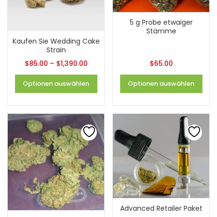
5 g Probe etwaiger
Stämme
Kaufen Sie Wedding Cake
Strain
$
85.00
–
$
1,390.00
$
65.00
Optionen auswählen
Optionen auswählen
Advanced Retailer Paket