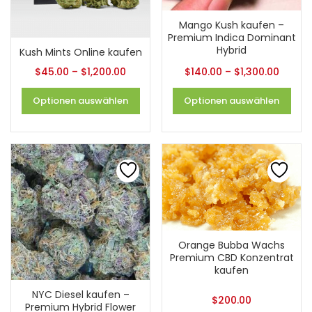
Mango Kush kaufen –
Premium Indica Dominant
Hybrid
Kush Mints Online kaufen
$
45.00
–
$
1,200.00
$
140.00
–
$
1,300.00
Optionen auswählen
Optionen auswählen
Orange Bubba Wachs
Premium CBD Konzentrat
kaufen
NYC Diesel kaufen –
$
200.00
Premium Hybrid Flower