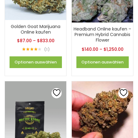
Golden Goat Marijuana
Headband Online kaufen –
Online kaufen
Premium Hybrid Cannabis
Flower
$
87.00
–
$
833.00
$
140.00
–
$
1,250.00
1
Bewertet
4.00
von
Optionen auswählen
Optionen auswählen
5