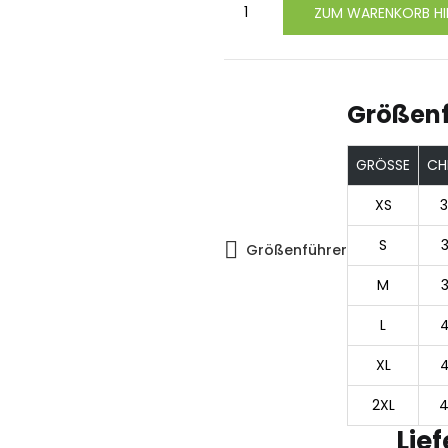
ZUM WARENKORB HI
Größenf
GRÖSSE
CH
XS
S
Größenführer
M
L
XL
2XL
Lie