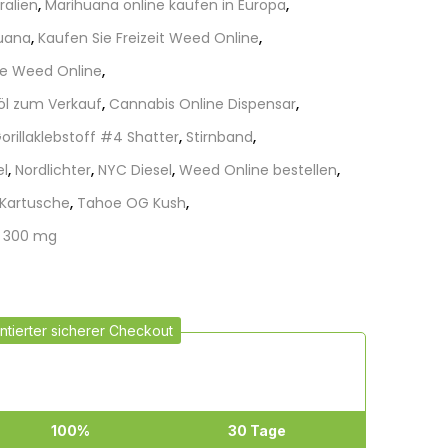
ralien
,
Marihuana online kaufen in Europa
,
huana
,
Kaufen Sie Freizeit Weed Online
,
ie Weed Online
,
öl zum Verkauf
,
Cannabis Online Dispensar
,
orillaklebstoff #4 Shatter
,
Stirnband
,
el
,
Nordlichter
,
NYC Diesel
,
Weed Online bestellen
,
 Kartusche
,
Tahoe OG Kush
,
– 300 mg
ntierter sicherer Checkout
100%
30 Tage