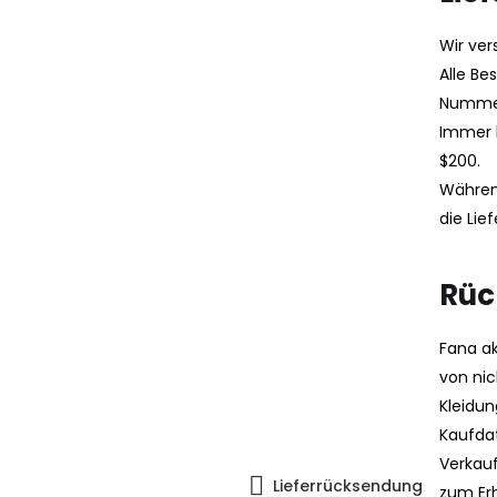
Wir ver
Alle Be
Nummer
Immer k
$200.
Währen
die Lie
Rüc
Fana a
von ni
Kleidu
Kaufda
Verkauf
Lieferrücksendung
zum Erh