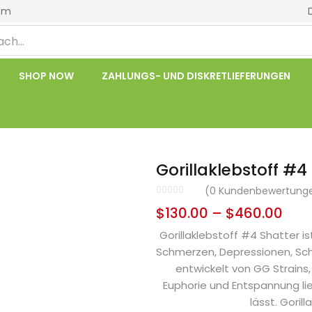
om
SHOP NOW
ZAHLUNGS- UND DISKRETLIEFERUNGEN
Gorillaklebstoff #4
(
0
Kundenbewertung
$
130.00
–
$
460.00
Gorillaklebstoff #4 Shatter i
Schmerzen, Depressionen, Schla
entwickelt von GG Strains, 
Euphorie und Entspannung lie
lässt. Goril