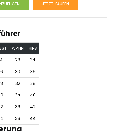
NZUFÜGEN
JETZT KAUFEN
ührer
EST
WAHN
HIPS
34
28
34
36
30
36
38
32
38
40
34
40
42
36
42
44
38
44
ferung