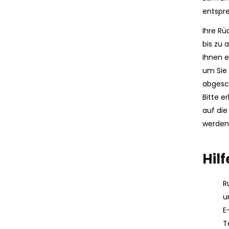
entspre
Ihre Rü
bis zu 
Ihnen 
um Sie 
abgesch
Bitte e
auf die
werden,
Hilf
R
u
E
T