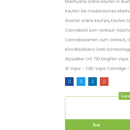
Marihuana online kaufen in Aust
Kaufen Sie medizinisches Mari
Shatter online kaufen
,
Kaufen S
Cannabisöl zum Verkauf. Hasch
Cannabissamen zum Verkauf
,
G
Kiva Blackberry Dark Schokorieg
Skywalker OG 710 KingPen Vape
W Vape – CBD Vape Cartridge 
Gara
frei