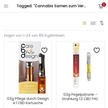
0
Tagged: "Cannabis Samen zum Verkauf"
LOGIN
REGISTER
Geben Sie Ihren Benutzernamen und Ihr Passwort ein, um
sich anzumelden.
Zeigen von 1–24 von 155 Ergebnissen
Alternative:
Erinnere dich an mich
Login
Passwort verloren?
0,5g Pegelpatrone –
0,5g Pflege durch Design
Strahlung 1:2 CBD:THC
4:1 CBD Kartusche