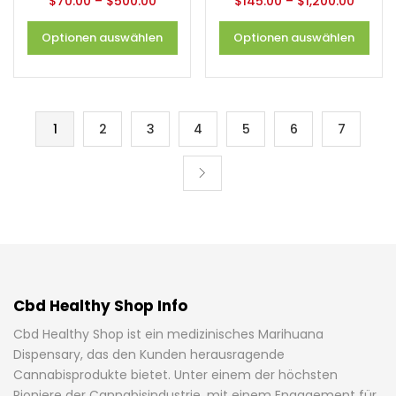
$
70.00
–
$
500.00
$
145.00
–
$
1,200.00
Optionen auswählen
Optionen auswählen
1
2
3
4
5
6
7
Cbd Healthy Shop Info
Cbd Healthy Shop ist ein medizinisches Marihuana
Dispensary, das den Kunden herausragende
Cannabisprodukte bietet. Unter einem der höchsten
Pioniere der Cannabisindustrie, mit einem Engagement für