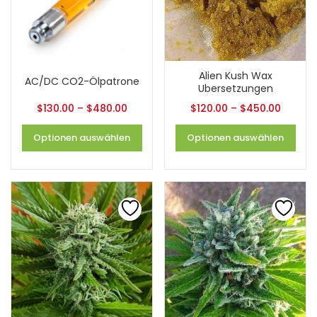
Alien Kush Wax
AC/DC CO2-Ölpatrone
Ubersetzungen
$
130.00
–
$
480.00
$
120.00
–
$
450.00
Optionen auswählen
Optionen auswählen