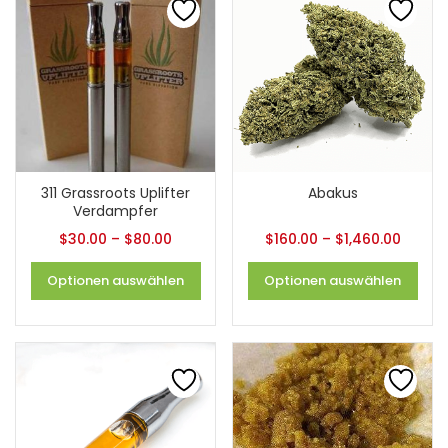
311 Grassroots Uplifter
Abakus
Verdampfer
$
30.00
–
$
80.00
$
160.00
–
$
1,460.00
Optionen auswählen
Optionen auswählen