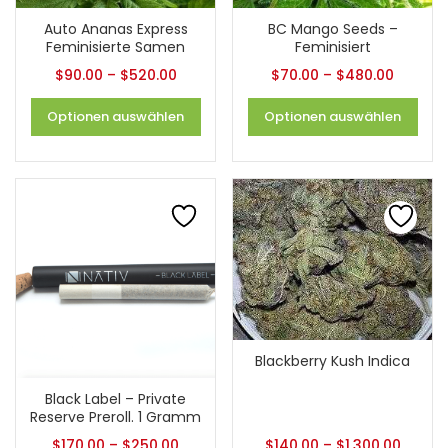
Auto Ananas Express
BC Mango Seeds –
Feminisierte Samen
Feminisiert
$
90.00
–
$
520.00
$
70.00
–
$
480.00
Optionen auswählen
Optionen auswählen
Blackberry Kush Indica
Black Label – Private
Reserve Preroll. 1 Gramm
$
170.00
–
$
250.00
$
140.00
–
$
1,300.00