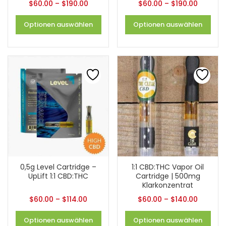
$
60.00
–
$
190.00
$
60.00
–
$
190.00
Optionen auswählen
Optionen auswählen
0,5g Level Cartridge –
1:1 CBD:THC Vapor Oil
UpLift 1:1 CBD:THC
Cartridge | 500mg
Klarkonzentrat
$
60.00
–
$
114.00
$
60.00
–
$
140.00
Optionen auswählen
Optionen auswählen