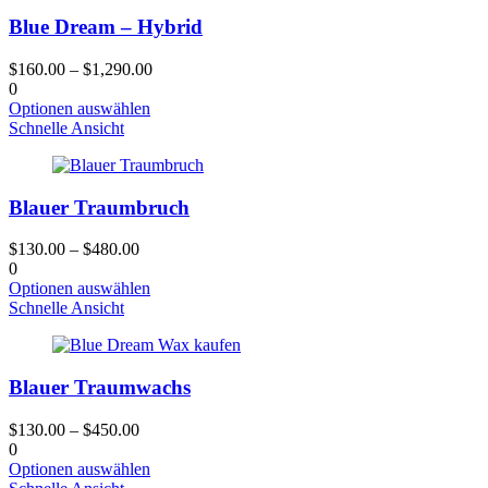
Varianten.
Blue Dream – Hybrid
Die
Optionen
können
$
160.00
–
$
1,290.00
auf
0
der
Dieses
Optionen auswählen
Produktseite
Produkt
Schnelle Ansicht
gewählt
hat
werden
mehrere
Varianten.
Blauer Traumbruch
Die
Optionen
können
$
130.00
–
$
480.00
auf
0
der
Dieses
Optionen auswählen
Produktseite
Produkt
Schnelle Ansicht
gewählt
hat
werden
mehrere
Varianten.
Blauer Traumwachs
Die
Optionen
können
$
130.00
–
$
450.00
auf
0
der
Dieses
Optionen auswählen
Produktseite
Produkt