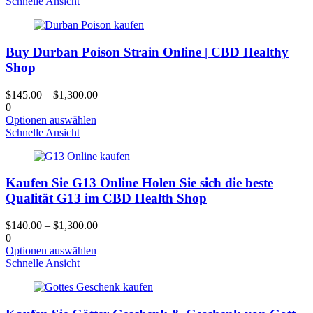
Produkt
Schnelle Ansicht
gewählt
hat
werden
mehrere
Varianten.
Buy Durban Poison Strain Online | CBD Healthy
Die
Optionen
Shop
können
auf
$
145.00
–
$
1,300.00
der
0
Produktseite
Dieses
Optionen auswählen
gewählt
Produkt
Schnelle Ansicht
werden
hat
mehrere
Varianten.
Kaufen Sie G13 Online Holen Sie sich die beste
Die
Optionen
Qualität G13 im CBD Health Shop
können
auf
$
140.00
–
$
1,300.00
der
0
Produktseite
Dieses
Optionen auswählen
gewählt
Produkt
Schnelle Ansicht
werden
hat
mehrere
Varianten.
Die