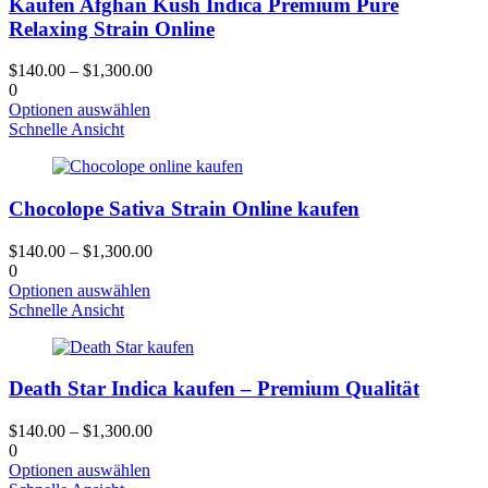
Kaufen Afghan Kush Indica Premium Pure
Die
Optionen
Relaxing Strain Online
können
auf
$
140.00
–
$
1,300.00
der
0
Produktseite
Dieses
Optionen auswählen
gewählt
Produkt
Schnelle Ansicht
werden
hat
mehrere
Varianten.
Chocolope Sativa Strain Online kaufen
Die
Optionen
können
$
140.00
–
$
1,300.00
auf
0
der
Dieses
Optionen auswählen
Produktseite
Produkt
Schnelle Ansicht
gewählt
hat
werden
mehrere
Varianten.
Death Star Indica kaufen – Premium Qualität
Die
Optionen
können
$
140.00
–
$
1,300.00
auf
0
der
Dieses
Optionen auswählen
Produktseite