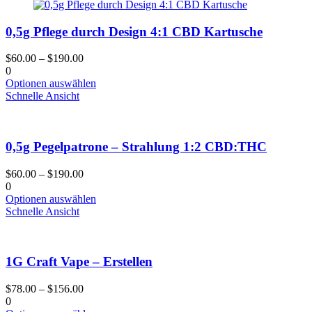
0,5g Pflege durch Design 4:1 CBD Kartusche
$
60.00
–
$
190.00
0
Dieses
Optionen auswählen
Produkt
Schnelle Ansicht
hat
mehrere
Varianten.
0,5g Pegelpatrone – Strahlung 1:2 CBD:THC
Die
Optionen
können
$
60.00
–
$
190.00
auf
0
der
Dieses
Optionen auswählen
Produktseite
Produkt
Schnelle Ansicht
gewählt
hat
werden
mehrere
Varianten.
1G Craft Vape – Erstellen
Die
Optionen
können
$
78.00
–
$
156.00
auf
0
der