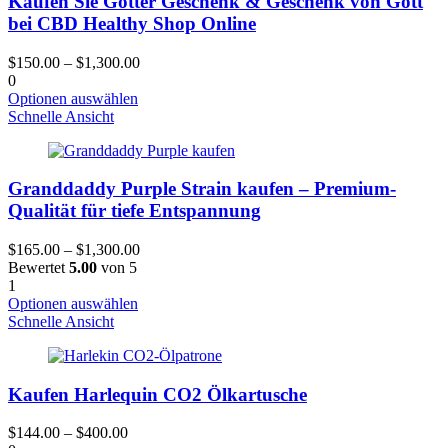
Kaufen Sie Götter Geschenk & Geschenk von Gott
Optionen
bei CBD Healthy Shop Online
können
auf
$
150.00
–
$
1,300.00
der
0
Produktseite
Dieses
Optionen auswählen
gewählt
Produkt
Schnelle Ansicht
werden
hat
mehrere
Varianten.
Granddaddy Purple Strain kaufen – Premium-
Die
Optionen
Qualität für tiefe Entspannung
können
auf
$
165.00
–
$
1,300.00
der
Bewertet
5.00
von 5
Produktseite
1
gewählt
Dieses
Optionen auswählen
werden
Produkt
Schnelle Ansicht
hat
mehrere
Varianten.
Kaufen Harlequin CO2 Ölkartusche
Die
Optionen
können
$
144.00
–
$
400.00
auf