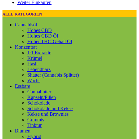
Weiter Einkaufen
ALLE KATEGORIEN
Cannabisöl
Hohes CBD
Hohes CBD Öl
Hoher THC-Gehalt Öl
Konzentrat
1:1 Extrakte
Krümel
Hash
Lebendharz
Shatter (Cannabis Splitter)
Wachs
Essbare
Cannabutter
Kapseln/Pillen
Schokolade
Schokolade und Kekse
Kekse und Brownies
Gummis
Tinktur
Blumen
Hybrid