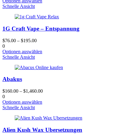
Dieses
Optionen auswählen
Produktseite
Produkt
Schnelle Ansicht
gewählt
hat
werden
mehrere
Varianten.
1G Craft Vape – Entspannung
Die
Optionen
können
$
76.00
–
$
195.00
auf
0
der
Dieses
Optionen auswählen
Produktseite
Produkt
Schnelle Ansicht
gewählt
hat
werden
mehrere
Varianten.
Abakus
Die
Optionen
können
$
160.00
–
$
1,460.00
auf
0
der
Dieses
Optionen auswählen
Produktseite
Produkt
Schnelle Ansicht
gewählt
hat
werden
mehrere
Varianten.
Alien Kush Wax Ubersetzungen
Die
Optionen