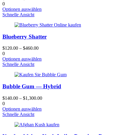
auf
0
der
Dieses
Optionen auswählen
Produktseite
Produkt
Schnelle Ansicht
gewählt
hat
werden
mehrere
Varianten.
Blueberry Shatter
Die
Optionen
können
$
120.00
–
$
460.00
auf
0
der
Dieses
Optionen auswählen
Produktseite
Produkt
Schnelle Ansicht
gewählt
hat
werden
mehrere
Varianten.
Bubble Gum — Hybrid
Die
Optionen
können
$
140.00
–
$
1,300.00
auf
0
der
Dieses
Optionen auswählen
Produktseite
Produkt
Schnelle Ansicht
gewählt
hat
werden
mehrere
Varianten.