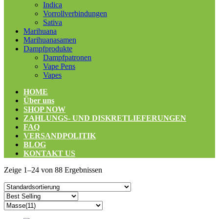
Indica
Vorrollverbindungen
Sativa
Marihuana
Marihuanasamen
Dampfprodukte
Dampfpatronen
Vape Pens
Vapes
HOME
Über uns
SHOP NOW
ZAHLUNGS- UND DISKRETLIEFERUNGEN
FAQ
VERSANDPOLITIK
BLOG
KONTAKT US
Zeige 1–24 von 88 Ergebnissen