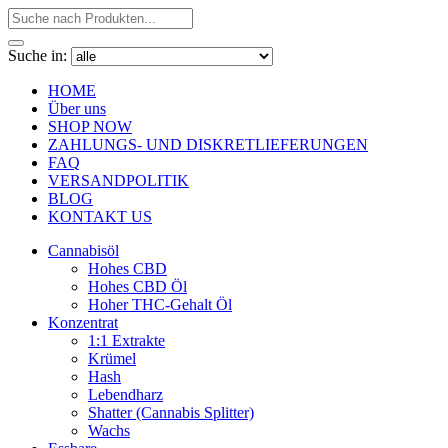
Suche in:
HOME
Über uns
SHOP NOW
ZAHLUNGS- UND DISKRETLIEFERUNGEN
FAQ
VERSANDPOLITIK
BLOG
KONTAKT US
Cannabisöl
Hohes CBD
Hohes CBD Öl
Hoher THC-Gehalt Öl
Konzentrat
1:1 Extrakte
Krümel
Hash
Lebendharz
Shatter (Cannabis Splitter)
Wachs