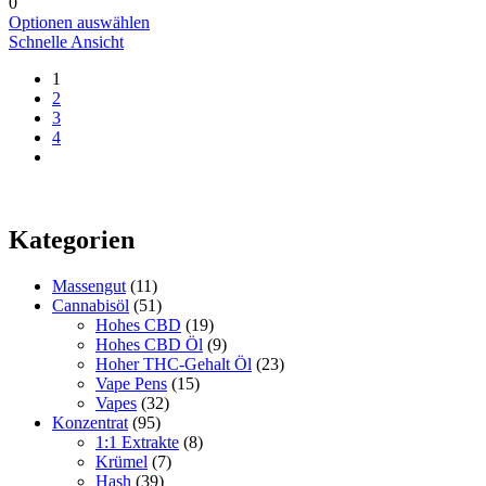
0
der
Dieses
Optionen auswählen
Produktseite
Produkt
Schnelle Ansicht
gewählt
hat
werden
1
mehrere
2
Varianten.
3
Die
4
Optionen
können
auf
der
Produktseite
Kategorien
gewählt
werden
Massengut
(11)
Cannabisöl
(51)
Hohes CBD
(19)
Hohes CBD Öl
(9)
Hoher THC-Gehalt Öl
(23)
Vape Pens
(15)
Vapes
(32)
Konzentrat
(95)
1:1 Extrakte
(8)
Krümel
(7)
Hash
(39)