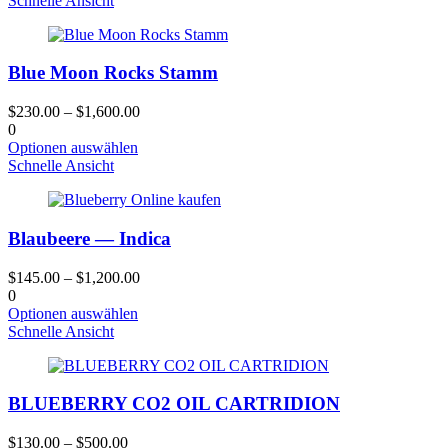
Schnelle Ansicht
gewählt
hat
werden
mehrere
Varianten.
Blue Moon Rocks Stamm
Die
Optionen
können
$
230.00
–
$
1,600.00
auf
0
der
Dieses
Optionen auswählen
Produktseite
Produkt
Schnelle Ansicht
gewählt
hat
werden
mehrere
Varianten.
Blaubeere — Indica
Die
Optionen
können
$
145.00
–
$
1,200.00
auf
0
der
Dieses
Optionen auswählen
Produktseite
Produkt
Schnelle Ansicht
gewählt
hat
werden
mehrere
Varianten.
BLUEBERRY CO2 OIL CARTRIDION
Die
Optionen
können
$
130.00
–
$
500.00