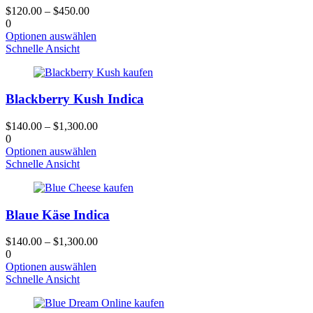
können
$
120.00
–
$
450.00
auf
0
der
Dieses
Optionen auswählen
Produktseite
Produkt
Schnelle Ansicht
gewählt
hat
werden
mehrere
Varianten.
Blackberry Kush Indica
Die
Optionen
können
$
140.00
–
$
1,300.00
auf
0
der
Dieses
Optionen auswählen
Produktseite
Produkt
Schnelle Ansicht
gewählt
hat
werden
mehrere
Varianten.
Blaue Käse Indica
Die
Optionen
können
$
140.00
–
$
1,300.00
auf
0
der
Dieses
Optionen auswählen
Produktseite
Produkt
Schnelle Ansicht
gewählt
hat
werden
mehrere