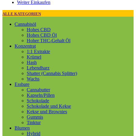
Weiter Einkaufen
ALLE KATEGORIEN
Cannabisöl
Hohes CBD
Hohes CBD Öl
Hoher THC-Gehalt Öl
Konzentrat
1:1 Extrakte
Krümel
Hash
Lebendharz
Shatter (Cannabis Splitter)
Wachs
Essbare
Cannabutter
Kapseln/Pillen
Schokolade
Schokolade und Kekse
Kekse und Brownies
Gummis
Tinktur
Blumen
Hybrid