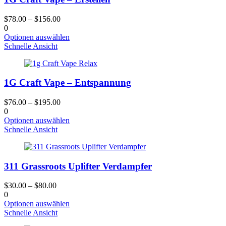
Optionen
können
$
78.00
–
$
156.00
auf
0
der
Dieses
Optionen auswählen
Produktseite
Produkt
Schnelle Ansicht
gewählt
hat
werden
mehrere
Varianten.
1G Craft Vape – Entspannung
Die
Optionen
können
$
76.00
–
$
195.00
auf
0
der
Dieses
Optionen auswählen
Produktseite
Produkt
Schnelle Ansicht
gewählt
hat
werden
mehrere
Varianten.
311 Grassroots Uplifter Verdampfer
Die
Optionen
können
$
30.00
–
$
80.00
auf
0
der
Dieses
Optionen auswählen
Produktseite
Produkt
Schnelle Ansicht
gewählt
hat