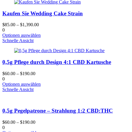
Kaufen Sie Wedding Cake Strain
$
85.00
–
$
1,390.00
0
Dieses
Optionen auswählen
Produkt
Schnelle Ansicht
hat
mehrere
Varianten.
0,5g Pflege durch Design 4:1 CBD Kartusche
Die
Optionen
können
$
60.00
–
$
190.00
auf
0
der
Dieses
Optionen auswählen
Produktseite
Produkt
Schnelle Ansicht
gewählt
hat
werden
mehrere
Varianten.
0,5g Pegelpatrone – Strahlung 1:2 CBD:THC
Die
Optionen
können
$
60.00
–
$
190.00
auf
0
der