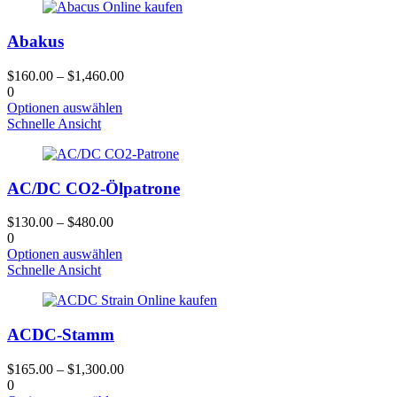
werden
mehrere
Varianten.
Abakus
Die
Optionen
können
$
160.00
–
$
1,460.00
auf
0
der
Dieses
Optionen auswählen
Produktseite
Produkt
Schnelle Ansicht
gewählt
hat
werden
mehrere
Varianten.
AC/DC CO2-Ölpatrone
Die
Optionen
können
$
130.00
–
$
480.00
auf
0
der
Dieses
Optionen auswählen
Produktseite
Produkt
Schnelle Ansicht
gewählt
hat
werden
mehrere
Varianten.
ACDC-Stamm
Die
Optionen
können
$
165.00
–
$
1,300.00
auf
0
der