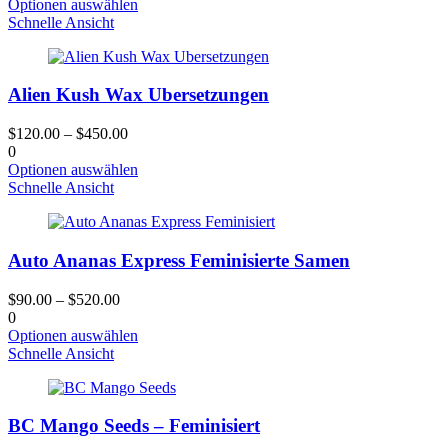
Dieses
Optionen auswählen
Produktseite
Produkt
Schnelle Ansicht
gewählt
hat
werden
mehrere
Varianten.
Alien Kush Wax Ubersetzungen
Die
Optionen
können
$
120.00
–
$
450.00
auf
0
der
Dieses
Optionen auswählen
Produktseite
Produkt
Schnelle Ansicht
gewählt
hat
werden
mehrere
Varianten.
Auto Ananas Express Feminisierte Samen
Die
Optionen
können
$
90.00
–
$
520.00
auf
0
der
Dieses
Optionen auswählen
Produktseite
Produkt
Schnelle Ansicht
gewählt
hat
werden
mehrere
Varianten.
BC Mango Seeds – Feminisiert
Die
Optionen