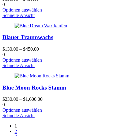
auf
0
der
Dieses
Optionen auswählen
Produktseite
Produkt
Schnelle Ansicht
gewählt
hat
werden
mehrere
Varianten.
Blauer Traumwachs
Die
Optionen
können
$
130.00
–
$
450.00
auf
0
der
Dieses
Optionen auswählen
Produktseite
Produkt
Schnelle Ansicht
gewählt
hat
werden
mehrere
Varianten.
Blue Moon Rocks Stamm
Die
Optionen
können
$
230.00
–
$
1,600.00
auf
0
der
Dieses
Optionen auswählen
Produktseite
Produkt
Schnelle Ansicht
gewählt
hat
werden
1
mehrere
2
Varianten.