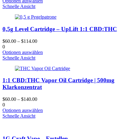
Dieses
Optionen auswählen
Produktseite
Produkt
Schnelle Ansicht
gewählt
hat
werden
mehrere
Varianten.
0,5g Level Cartridge – UpLift 1:1 CBD:THC
Die
Optionen
können
$
60.00
–
$
114.00
auf
0
der
Dieses
Optionen auswählen
Produktseite
Produkt
Schnelle Ansicht
gewählt
hat
werden
mehrere
Varianten.
1:1 CBD:THC Vapor Oil Cartridge | 500mg
Die
Optionen
Klarkonzentrat
können
auf
$
60.00
–
$
140.00
der
0
Produktseite
Dieses
Optionen auswählen
gewählt
Produkt
Schnelle Ansicht
werden
hat
mehrere
Varianten.
1G Craft Vape – Erstellen
Die