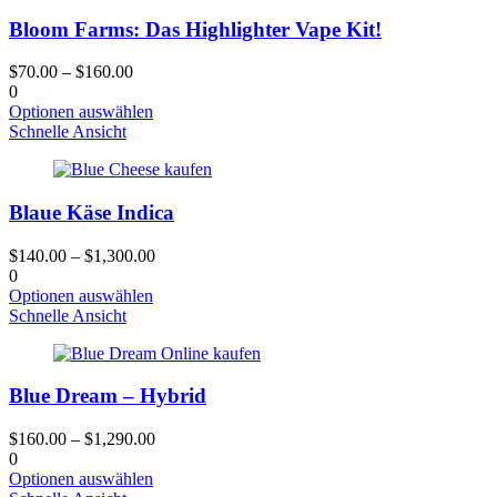
Varianten.
Bloom Farms: Das Highlighter Vape Kit!
Die
Optionen
können
$
70.00
–
$
160.00
auf
0
der
Dieses
Optionen auswählen
Produktseite
Produkt
Schnelle Ansicht
gewählt
hat
werden
mehrere
Varianten.
Blaue Käse Indica
Die
Optionen
können
$
140.00
–
$
1,300.00
auf
0
der
Dieses
Optionen auswählen
Produktseite
Produkt
Schnelle Ansicht
gewählt
hat
werden
mehrere
Varianten.
Blue Dream – Hybrid
Die
Optionen
können
$
160.00
–
$
1,290.00
auf
0
der
Dieses
Optionen auswählen
Produktseite