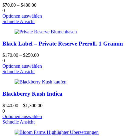
können
$
70.00
–
$
480.00
auf
0
der
Dieses
Optionen auswählen
Produktseite
Produkt
Schnelle Ansicht
gewählt
hat
werden
mehrere
Varianten.
Black Label – Private Reserve Preroll. 1 Gramm
Die
Optionen
können
$
170.00
–
$
250.00
auf
0
der
Dieses
Optionen auswählen
Produktseite
Produkt
Schnelle Ansicht
gewählt
hat
werden
mehrere
Varianten.
Blackberry Kush Indica
Die
Optionen
können
$
140.00
–
$
1,300.00
auf
0
der
Dieses
Optionen auswählen
Produktseite
Produkt
Schnelle Ansicht
gewählt
hat
werden
mehrere