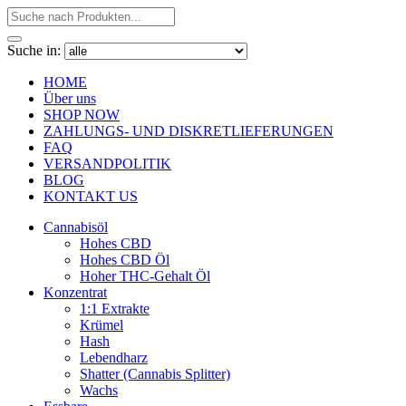
Suche in:
HOME
Über uns
SHOP NOW
ZAHLUNGS- UND DISKRETLIEFERUNGEN
FAQ
VERSANDPOLITIK
BLOG
KONTAKT US
Cannabisöl
Hohes CBD
Hohes CBD Öl
Hoher THC-Gehalt Öl
Konzentrat
1:1 Extrakte
Krümel
Hash
Lebendharz
Shatter (Cannabis Splitter)
Wachs