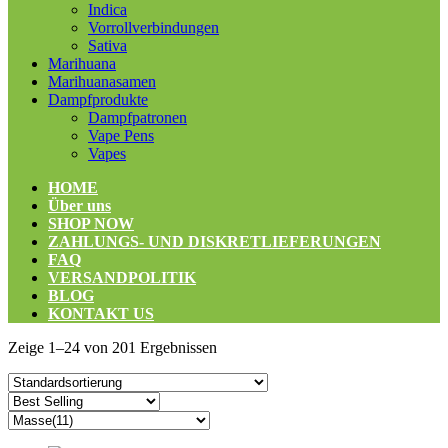
Indica
Vorrollverbindungen
Sativa
Marihuana
Marihuanasamen
Dampfprodukte
Dampfpatronen
Vape Pens
Vapes
HOME
Über uns
SHOP NOW
ZAHLUNGS- UND DISKRETLIEFERUNGEN
FAQ
VERSANDPOLITIK
BLOG
KONTAKT US
Zeige 1–24 von 201 Ergebnissen