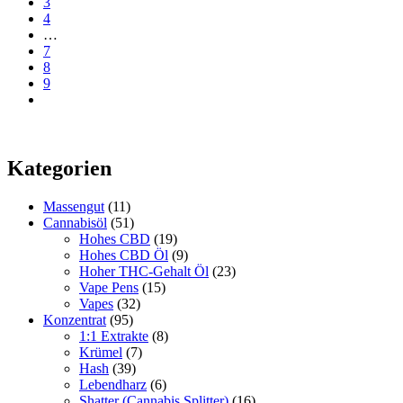
3
Die
4
Optionen
…
können
7
auf
8
der
9
Produktseite
gewählt
werden
Kategorien
Massengut
(11)
Cannabisöl
(51)
Hohes CBD
(19)
Hohes CBD Öl
(9)
Hoher THC-Gehalt Öl
(23)
Vape Pens
(15)
Vapes
(32)
Konzentrat
(95)
1:1 Extrakte
(8)
Krümel
(7)
Hash
(39)
Lebendharz
(6)
Shatter (Cannabis Splitter)
(16)