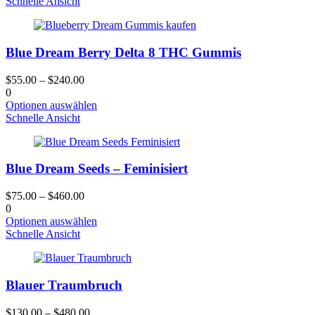
Produkt
Schnelle Ansicht
gewählt
hat
werden
mehrere
Varianten.
Blue Dream Berry Delta 8 THC Gummis
Die
Optionen
können
$
55.00
–
$
240.00
auf
0
der
Dieses
Optionen auswählen
Produktseite
Produkt
Schnelle Ansicht
gewählt
hat
werden
mehrere
Varianten.
Blue Dream Seeds – Feminisiert
Die
Optionen
können
$
75.00
–
$
460.00
auf
0
der
Dieses
Optionen auswählen
Produktseite
Produkt
Schnelle Ansicht
gewählt
hat
werden
mehrere
Varianten.
Blauer Traumbruch
Die
Optionen
können
$
130.00
–
$
480.00