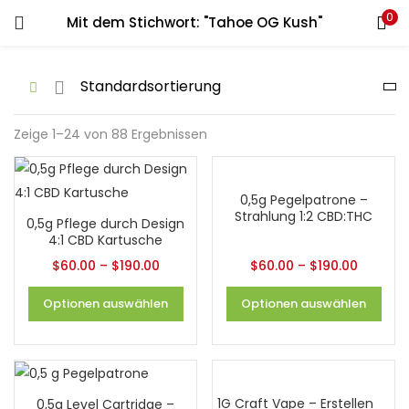
0
Mit dem Stichwort: "Tahoe OG Kush"
LOGIN
REGISTER
Geben Sie Ihren Benutzernamen und Ihr Passwort ein, um
sich anzumelden.
Zeige 1–24 von 88 Ergebnissen
0,5g Pegelpatrone –
Erinnere dich an mich
Strahlung 1:2 CBD:THC
0,5g Pflege durch Design
4:1 CBD Kartusche
Login
$
60.00
–
$
190.00
$
60.00
–
$
190.00
Passwort verloren?
Optionen auswählen
Optionen auswählen
1G Craft Vape – Erstellen
0,5g Level Cartridge –