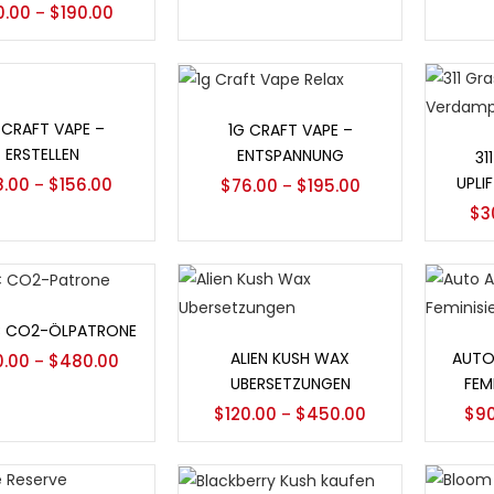
0.00
$
190.00
–
ionen auswählen
Optionen auswählen
 CRAFT VAPE –
1G CRAFT VAPE –
Opt
ERSTELLEN
ENTSPANNUNG
31
UPLI
8.00
$
156.00
–
$
76.00
$
195.00
–
$
3
ionen auswählen
 CO2-ÖLPATRONE
Optionen auswählen
Opt
ALIEN KUSH WAX
AUTO
0.00
$
480.00
–
UBERSETZUNGEN
FEM
$
120.00
$
450.00
$
9
–