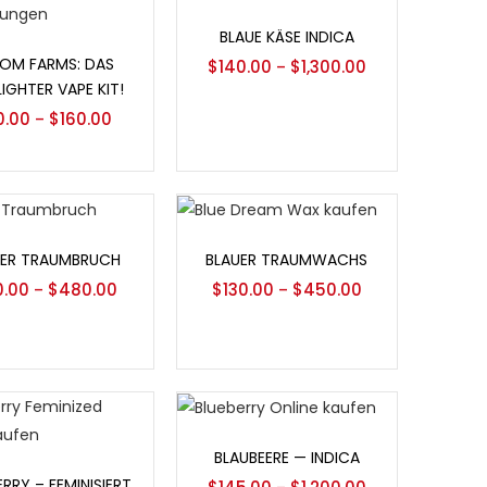
Optionen auswählen
BLAUE KÄSE INDICA
ionen auswählen
OM FARMS: DAS
$
140.00
$
1,300.00
–
LIGHTER VAPE KIT!
0.00
$
160.00
–
ionen auswählen
Optionen auswählen
UER TRAUMBRUCH
BLAUER TRAUMWACHS
0.00
$
480.00
$
130.00
$
450.00
–
–
Optionen auswählen
BLAUBEERE — INDICA
ionen auswählen
ERRY – FEMINISIERT