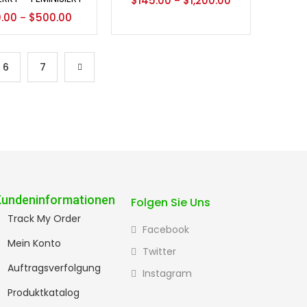
$
145.00
$
1,200.00
–
0.00
$
500.00
–
6
7
Kundeninformationen
Folgen Sie Uns
Track My Order
Facebook
Mein Konto
Twitter
Auftragsverfolgung
Instagram
Produktkatalog