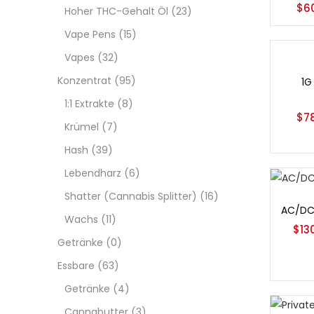
$
6
Hoher THC-Gehalt Öl
(23)
Vape Pens
(15)
Vapes
(32)
Opt
Konzentrat
(95)
1G
1:1 Extrakte
(8)
$
7
Krümel
(7)
Hash
(39)
Lebendharz
(6)
Shatter (Cannabis Splitter)
(16)
Opt
AC/DC
Wachs
(11)
$
13
Getränke
(0)
Essbare
(63)
Getränke
(4)
Cannabutter
(3)