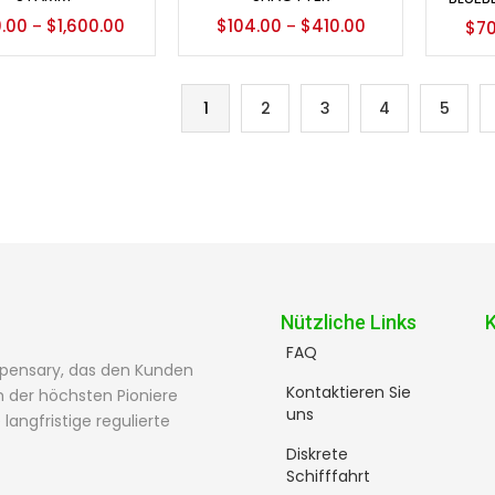
.00
$
1,600.00
$
104.00
$
410.00
–
–
$
7
1
2
3
4
5
Nützliche Links
FAQ
spensary, das den Kunden
Kontaktieren Sie
 der höchsten Pioniere
uns
angfristige regulierte
Diskrete
Schifffahrt