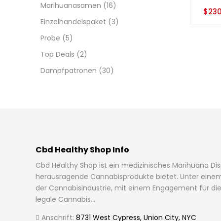
Marihuanasamen
(16)
$
230
Einzelhandelspaket
(3)
Probe
(5)
Top Deals
(2)
Dampfpatronen
(30)
Cbd Healthy Shop Info
Cbd Healthy Shop ist ein medizinisches Marihuana Di
herausragende Cannabisprodukte bietet. Unter einem
der Cannabisindustrie, mit einem Engagement für die l
legale Cannabis...
Anschrift:
8731 West Cypress, Union City, NYC