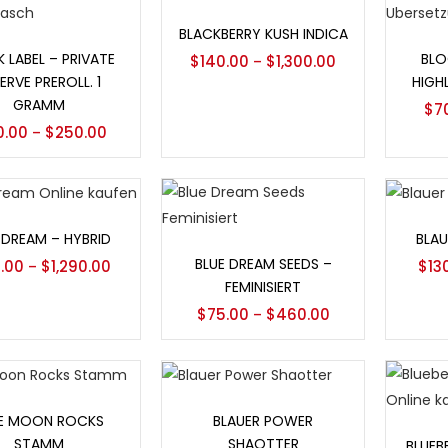
Optionen auswählen
BLACKBERRY KUSH INDICA
ionen auswählen
Opt
 LABEL – PRIVATE
BLO
$
140.00
$
1,300.00
–
ERVE PREROLL. 1
HIGH
GRAMM
$
7
0.00
$
250.00
–
ionen auswählen
Opt
 DREAM – HYBRID
BLA
Optionen auswählen
BLUE DREAM SEEDS –
0.00
$
1,290.00
$
13
–
FEMINISIERT
$
75.00
$
460.00
–
ionen auswählen
Optionen auswählen
E MOON ROCKS
BLAUER POWER
Opt
STAMM
SHAOTTER
BLUEB