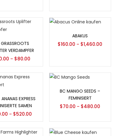
Optionen auswählen
ABAKUS
ionen auswählen
1 GRASSROOTS
$
160.00
$
1,460.00
–
FTER VERDAMPFER
0.00
$
80.00
–
Optionen auswählen
BC MANGO SEEDS –
ionen auswählen
FEMINISIERT
 ANANAS EXPRESS
INISIERTE SAMEN
$
70.00
$
480.00
–
0.00
$
520.00
–