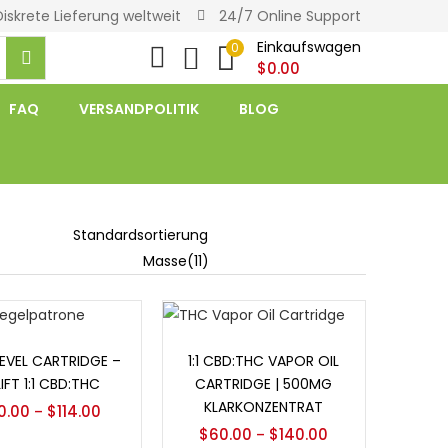
Diskrete Lieferung weltweit
24/7 Online Support
Einkaufswagen
0
$
0.00
FAQ
VERSANDPOLITIK
BLOG
ionen auswählen
Optionen auswählen
LEVEL CARTRIDGE –
1:1 CBD:THC VAPOR OIL
IFT 1:1 CBD:THC
CARTRIDGE | 500MG
KLARKONZENTRAT
0.00
$
114.00
–
$
60.00
$
140.00
–