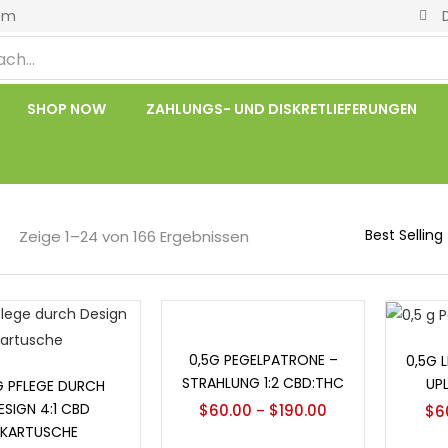
om
SHOP NOW
ZAHLUNGS- UND DISKRETLIEFERUNGEN
Zeige 1–24 von 166 Ergebnissen
Optionen auswählen
Opt
0,5G PEGELPATRONE –
0,5G 
ionen auswählen
STRAHLUNG 1:2 CBD:THC
UPL
G PFLEGE DURCH
ESIGN 4:1 CBD
$
60.00
$
190.00
–
$
6
KARTUSCHE