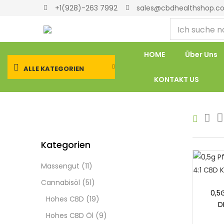
+1(928)-263 7992
sales@cbdhealthshop.c
HOME
Über Uns
ALLE KATEGORIEN
KONTAKT US
Kategorien
Massengut
(11)
Cannabisöl
(51)
Opt
0,5
Hohes CBD
(19)
D
Hohes CBD Öl
(9)