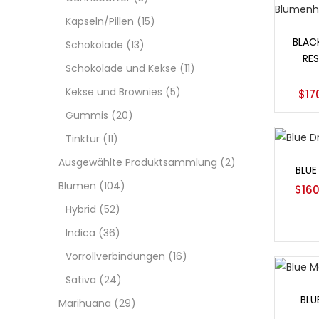
Kapseln/Pillen
(15)
Opt
BLACK
Schokolade
(13)
RES
Schokolade und Kekse
(11)
Kekse und Brownies
(5)
$
17
Gummis
(20)
Tinktur
(11)
Opt
Ausgewählte Produktsammlung
(2)
BLUE
Blumen
(104)
$
16
Hybrid
(52)
Indica
(36)
Vorrollverbindungen
(16)
Sativa
(24)
Opt
BLU
Marihuana
(29)