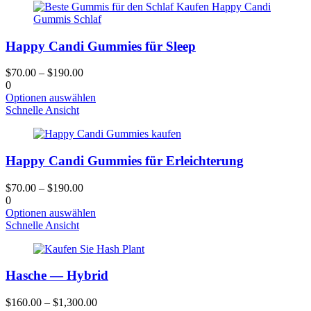
werden
mehrere
Varianten.
Die
Happy Candi Gummies für Sleep
Optionen
können
auf
$
70.00
–
$
190.00
der
0
Produktseite
Dieses
Optionen auswählen
gewählt
Produkt
Schnelle Ansicht
werden
hat
mehrere
Varianten.
Happy Candi Gummies für Erleichterung
Die
Optionen
können
$
70.00
–
$
190.00
auf
0
der
Dieses
Optionen auswählen
Produktseite
Produkt
Schnelle Ansicht
gewählt
hat
werden
mehrere
Varianten.
Hasche — Hybrid
Die
Optionen
können
$
160.00
–
$
1,300.00