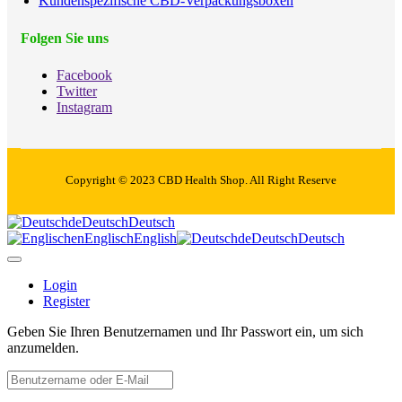
Kundenspezifische CBD-Verpackungsboxen
Folgen Sie uns
Facebook
Twitter
Instagram
Copyright © 2023 CBD Health Shop. All Right Reserve
de
Deutsch
Deutsch
en
Englisch
English
de
Deutsch
Deutsch
Login
Register
Geben Sie Ihren Benutzernamen und Ihr Passwort ein, um sich
anzumelden.