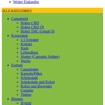
Weiter Einkaufen
ALLE KATEGORIEN
Cannabisöl
Hohes CBD
Hohes CBD Öl
Hoher THC-Gehalt Öl
Konzentrat
1:1 Extrakte
Krümel
Hash
Lebendharz
Shatter (Cannabis Splitter)
Wachs
Essbare
Cannabutter
Kapseln/Pillen
Schokolade
Schokolade und Kekse
Kekse und Brownies
Gummis
Tinktur
Blumen
Hybrid