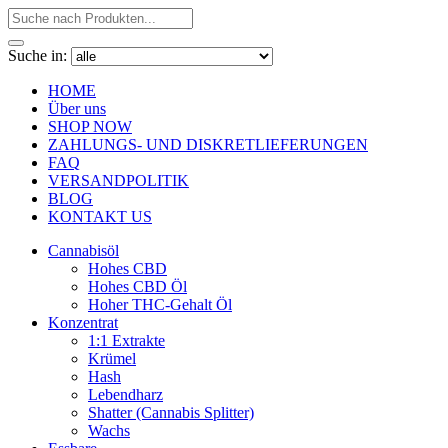
Suche in:
HOME
Über uns
SHOP NOW
ZAHLUNGS- UND DISKRETLIEFERUNGEN
FAQ
VERSANDPOLITIK
BLOG
KONTAKT US
Cannabisöl
Hohes CBD
Hohes CBD Öl
Hoher THC-Gehalt Öl
Konzentrat
1:1 Extrakte
Krümel
Hash
Lebendharz
Shatter (Cannabis Splitter)
Wachs