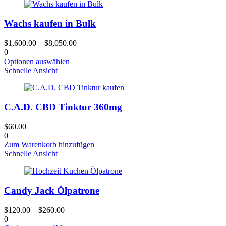
werden
mehrere
Varianten.
Wachs kaufen in Bulk
Die
Optionen
können
$
1,600.00
–
$
8,050.00
auf
0
der
Dieses
Optionen auswählen
Produktseite
Produkt
Schnelle Ansicht
gewählt
hat
werden
mehrere
Varianten.
C.A.D. CBD Tinktur 360mg
Die
Optionen
können
$
60.00
auf
0
der
Zum Warenkorb hinzufügen
Produktseite
Schnelle Ansicht
gewählt
werden
Candy Jack Ölpatrone
$
120.00
–
$
260.00
0