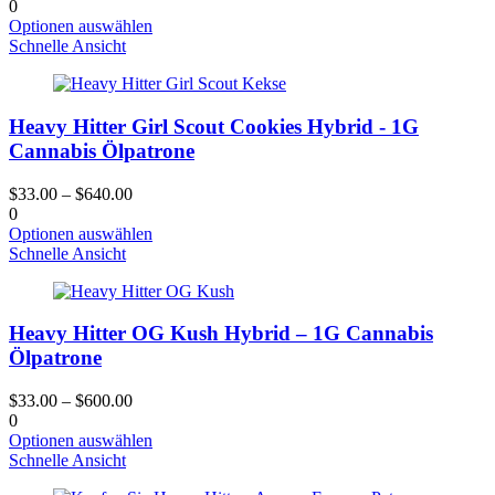
auf
0
der
Dieses
Optionen auswählen
Produktseite
Produkt
Schnelle Ansicht
gewählt
hat
werden
mehrere
Varianten.
Heavy Hitter Girl Scout Cookies Hybrid - 1G
Die
Optionen
Cannabis Ölpatrone
können
auf
$
33.00
–
$
640.00
der
0
Produktseite
Dieses
Optionen auswählen
gewählt
Produkt
Schnelle Ansicht
werden
hat
mehrere
Varianten.
Heavy Hitter OG Kush Hybrid – 1G Cannabis
Die
Optionen
Ölpatrone
können
auf
$
33.00
–
$
600.00
der
0
Produktseite
Dieses
Optionen auswählen
gewählt
Produkt
Schnelle Ansicht
werden
hat