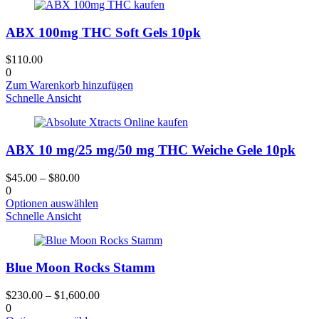
ABX 100mg THC Soft Gels 10pk
$
110.00
0
Zum Warenkorb hinzufügen
Schnelle Ansicht
ABX 10 mg/25 mg/50 mg THC Weiche Gele 10pk
$
45.00
–
$
80.00
0
Dieses
Optionen auswählen
Produkt
Schnelle Ansicht
hat
mehrere
Varianten.
Blue Moon Rocks Stamm
Die
Optionen
können
$
230.00
–
$
1,600.00
auf
0
der