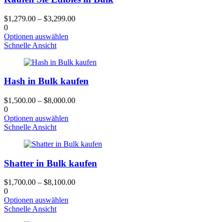
Optionen
können
$
1,279.00
–
$
3,299.00
auf
0
der
Dieses
Optionen auswählen
Produktseite
Produkt
Schnelle Ansicht
gewählt
hat
werden
mehrere
Varianten.
Hash in Bulk kaufen
Die
Optionen
können
$
1,500.00
–
$
8,000.00
auf
0
der
Dieses
Optionen auswählen
Produktseite
Produkt
Schnelle Ansicht
gewählt
hat
werden
mehrere
Varianten.
Shatter in Bulk kaufen
Die
Optionen
können
$
1,700.00
–
$
8,100.00
auf
0
der
Dieses
Optionen auswählen
Produktseite
Produkt
Schnelle Ansicht
gewählt
hat