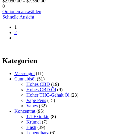
$
2,050.00
–
$
7,550.00
auf
0
der
Dieses
Optionen auswählen
Produktseite
Produkt
Schnelle Ansicht
gewählt
hat
werden
1
mehrere
2
Varianten.
Die
Optionen
können
auf
Kategorien
der
Produktseite
gewählt
Massengut
(11)
werden
Cannabisöl
(51)
Hohes CBD
(19)
Hohes CBD Öl
(9)
Hoher THC-Gehalt Öl
(23)
Vape Pens
(15)
Vapes
(32)
Konzentrat
(95)
1:1 Extrakte
(8)
Krümel
(7)
Hash
(39)
Lebendharz
(6)