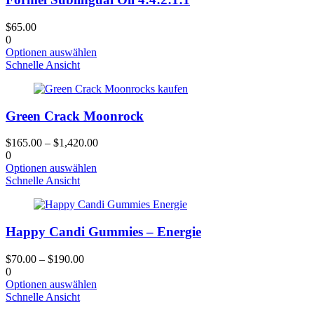
Optionen
können
$
65.00
auf
0
der
Dieses
Optionen auswählen
Produktseite
Produkt
Schnelle Ansicht
gewählt
hat
werden
mehrere
Varianten.
Green Crack Moonrock
Die
Optionen
können
$
165.00
–
$
1,420.00
auf
0
der
Dieses
Optionen auswählen
Produktseite
Produkt
Schnelle Ansicht
gewählt
hat
werden
mehrere
Varianten.
Happy Candi Gummies – Energie
Die
Optionen
können
$
70.00
–
$
190.00
auf
0
der
Dieses
Optionen auswählen
Produktseite
Produkt
Schnelle Ansicht
gewählt
hat