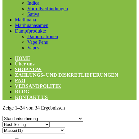
Indica
Vorrollverbindungen
Sativa
Marihuana
Marihuanasamen
Dampfprodukte
Dampfpatronen
Vape Pens
Vapes
HOME
Über uns
SHOP NOW
ZAHLUNGS- UND DISKRETLIEFERUNGEN
FAQ
VERSANDPOLITIK
BLOG
KONTAKT US
Zeige 1–24 von 34 Ergebnissen