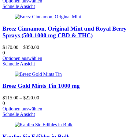
Dieses
Optionen auswählen
Produktseite
Produkt
Schnelle Ansicht
gewählt
hat
werden
mehrere
Varianten.
Breez Cinnamon, Original Mint und Royal Berry
Die
Optionen
Sprays (500-1000 mg CBD & THC)
können
auf
$
170.00
–
$
350.00
der
0
Produktseite
Dieses
Optionen auswählen
gewählt
Produkt
Schnelle Ansicht
werden
hat
mehrere
Varianten.
Breez Gold Mints Tin 1000 mg
Die
Optionen
können
$
115.00
–
$
220.00
auf
0
der
Dieses
Optionen auswählen
Produktseite
Produkt
Schnelle Ansicht
gewählt
hat
werden
mehrere
Varianten.
Kaufen Sie Edibles in Bulk
Die