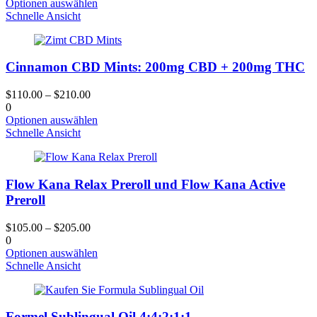
Dieses
Optionen auswählen
Produkt
Schnelle Ansicht
hat
mehrere
Varianten.
Cinnamon CBD Mints: 200mg CBD + 200mg THC
Die
Optionen
können
$
110.00
–
$
210.00
auf
0
der
Dieses
Optionen auswählen
Produktseite
Produkt
Schnelle Ansicht
gewählt
hat
werden
mehrere
Varianten.
Flow Kana Relax Preroll und Flow Kana Active
Die
Optionen
Preroll
können
auf
$
105.00
–
$
205.00
der
0
Produktseite
Dieses
Optionen auswählen
gewählt
Produkt
Schnelle Ansicht
werden
hat
mehrere
Varianten.
Formel Sublingual Oil 4:4:2:1:1
Die