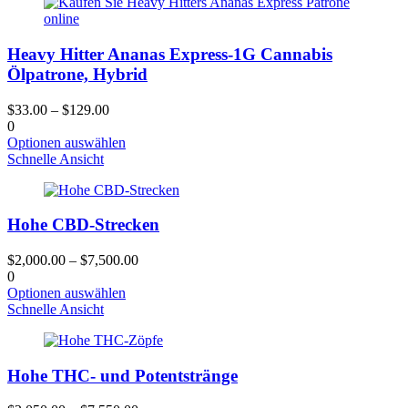
mehrere
Varianten.
Die
Heavy Hitter Ananas Express-1G Cannabis
Optionen
können
Ölpatrone, Hybrid
auf
der
$
33.00
–
$
129.00
Produktseite
0
gewählt
Dieses
Optionen auswählen
werden
Produkt
Schnelle Ansicht
hat
mehrere
Varianten.
Hohe CBD-Strecken
Die
Optionen
können
$
2,000.00
–
$
7,500.00
auf
0
der
Dieses
Optionen auswählen
Produktseite
Produkt
Schnelle Ansicht
gewählt
hat
werden
mehrere
Varianten.
Hohe THC- und Potentstränge
Die
Optionen
können