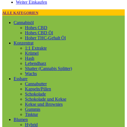
Weiter Einkaufen
ALLE KATEGORIEN
Cannabisöl
Hohes CBD
Hohes CBD Öl
Hoher THC-Gehalt Öl
Konzentrat
1:1 Extrakte
Krümel
Hash
Lebendharz
Shatter (Cannabis Splitter)
Wachs
Essbare
Cannabutter
Kapseln/Pillen
Schokolade
Schokolade und Kekse
Kekse und Brownies
Gummis
Tinktur
Blumen
Hybrid