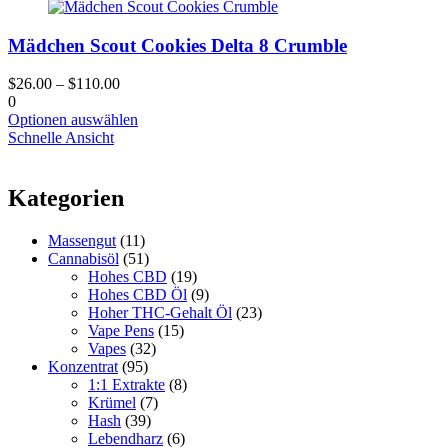
Mädchen Scout Cookies Delta 8 Crumble
$
26.00
–
$
110.00
0
Dieses
Optionen auswählen
Produkt
Schnelle Ansicht
hat
mehrere
Varianten.
Kategorien
Die
Optionen
Massengut
(11)
können
Cannabisöl
(51)
auf
Hohes CBD
(19)
der
Hohes CBD Öl
(9)
Produktseite
Hoher THC-Gehalt Öl
(23)
gewählt
Vape Pens
(15)
werden
Vapes
(32)
Konzentrat
(95)
1:1 Extrakte
(8)
Krümel
(7)
Hash
(39)
Lebendharz
(6)