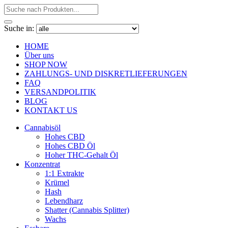
Suche in:
HOME
Über uns
SHOP NOW
ZAHLUNGS- UND DISKRETLIEFERUNGEN
FAQ
VERSANDPOLITIK
BLOG
KONTAKT US
Cannabisöl
Hohes CBD
Hohes CBD Öl
Hoher THC-Gehalt Öl
Konzentrat
1:1 Extrakte
Krümel
Hash
Lebendharz
Shatter (Cannabis Splitter)
Wachs