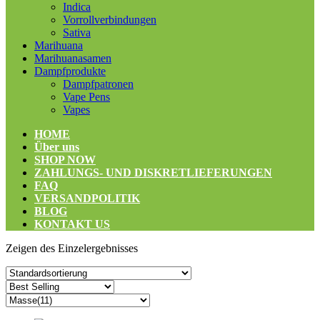
Indica
Vorrollverbindungen
Sativa
Marihuana
Marihuanasamen
Dampfprodukte
Dampfpatronen
Vape Pens
Vapes
HOME
Über uns
SHOP NOW
ZAHLUNGS- UND DISKRETLIEFERUNGEN
FAQ
VERSANDPOLITIK
BLOG
KONTAKT US
Zeigen des Einzelergebnisses