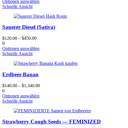
Dieses
Optionen auswählen
Produktseite
Produkt
Schnelle Ansicht
gewählt
hat
werden
mehrere
Varianten.
Sauerer Diesel (Sativa)
Die
Optionen
können
$
120.00
–
$
450.00
auf
0
der
Dieses
Optionen auswählen
Produktseite
Produkt
Schnelle Ansicht
gewählt
hat
werden
mehrere
Varianten.
Erdbeer-Banan
Die
Optionen
können
$
140.00
–
$
1,340.00
auf
0
der
Dieses
Optionen auswählen
Produktseite
Produkt
Schnelle Ansicht
gewählt
hat
werden
mehrere
Varianten.
Strawberry Cough Seeds — FEMINIZED
Die
Optionen