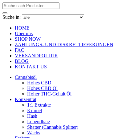
Suche in:
HOME
Über uns
SHOP NOW
ZAHLUNGS- UND DISKRETLIEFERUNGEN
FAQ
VERSANDPOLITIK
BLOG
KONTAKT US
Cannabisöl
Hohes CBD
Hohes CBD Öl
Hoher THC-Gehalt Öl
Konzentrat
1:1 Extrakte
Krümel
Hash
Lebendharz
Shatter (Cannabis Splitter)
Wachs