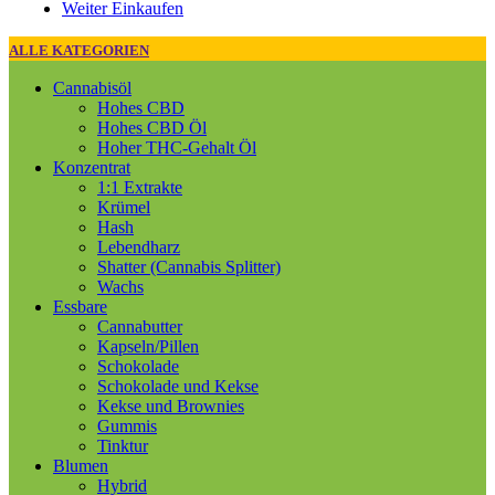
Weiter Einkaufen
ALLE KATEGORIEN
Cannabisöl
Hohes CBD
Hohes CBD Öl
Hoher THC-Gehalt Öl
Konzentrat
1:1 Extrakte
Krümel
Hash
Lebendharz
Shatter (Cannabis Splitter)
Wachs
Essbare
Cannabutter
Kapseln/Pillen
Schokolade
Schokolade und Kekse
Kekse und Brownies
Gummis
Tinktur
Blumen
Hybrid