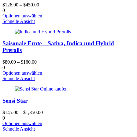
können
$
126.00
–
$
450.00
auf
0
der
Dieses
Optionen auswählen
Produktseite
Produkt
Schnelle Ansicht
gewählt
hat
werden
mehrere
Varianten.
Saisonale Ernte – Sativa, Indica und Hybrid
Die
Optionen
Prerolls
können
auf
$
80.00
–
$
160.00
der
0
Produktseite
Dieses
Optionen auswählen
gewählt
Produkt
Schnelle Ansicht
werden
hat
mehrere
Varianten.
Sensi Star
Die
Optionen
können
$
145.00
–
$
1,350.00
auf
0
der
Dieses
Optionen auswählen
Produktseite
Produkt
Schnelle Ansicht
gewählt
hat