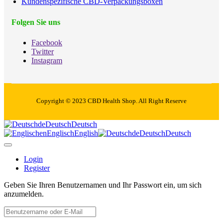
Kundenspezifische CBD-Verpackungsboxen
Folgen Sie uns
Facebook
Twitter
Instagram
Copyright © 2023 CBD Health Shop. All Right Reserve
de
Deutsch
Deutsch
en
Englisch
English
de
Deutsch
Deutsch
Login
Register
Geben Sie Ihren Benutzernamen und Ihr Passwort ein, um sich
anzumelden.