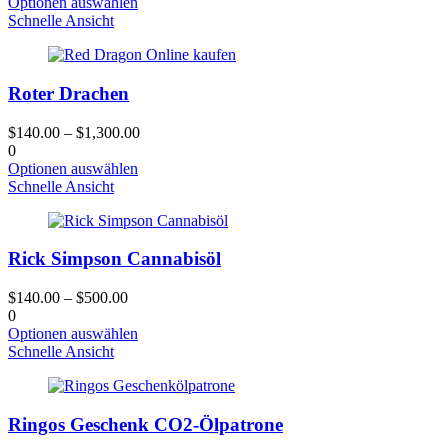
Dieses
Optionen auswählen
Produktseite
Produkt
Schnelle Ansicht
gewählt
hat
werden
mehrere
Varianten.
Roter Drachen
Die
Optionen
können
$
140.00
–
$
1,300.00
auf
0
der
Dieses
Optionen auswählen
Produktseite
Produkt
Schnelle Ansicht
gewählt
hat
werden
mehrere
Varianten.
Rick Simpson Cannabisöl
Die
Optionen
können
$
140.00
–
$
500.00
auf
0
der
Dieses
Optionen auswählen
Produktseite
Produkt
Schnelle Ansicht
gewählt
hat
werden
mehrere
Varianten.
Ringos Geschenk CO2-Ölpatrone
Die
Optionen