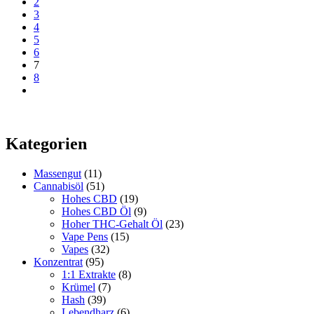
2
Die
3
Optionen
4
können
5
auf
6
der
7
Produktseite
8
gewählt
werden
Kategorien
Massengut
(11)
Cannabisöl
(51)
Hohes CBD
(19)
Hohes CBD Öl
(9)
Hoher THC-Gehalt Öl
(23)
Vape Pens
(15)
Vapes
(32)
Konzentrat
(95)
1:1 Extrakte
(8)
Krümel
(7)
Hash
(39)
Lebendharz
(6)