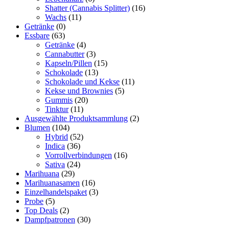
Shatter (Cannabis Splitter)
(16)
Wachs
(11)
Getränke
(0)
Essbare
(63)
Getränke
(4)
Cannabutter
(3)
Kapseln/Pillen
(15)
Schokolade
(13)
Schokolade und Kekse
(11)
Kekse und Brownies
(5)
Gummis
(20)
Tinktur
(11)
Ausgewählte Produktsammlung
(2)
Blumen
(104)
Hybrid
(52)
Indica
(36)
Vorrollverbindungen
(16)
Sativa
(24)
Marihuana
(29)
Marihuanasamen
(16)
Einzelhandelspaket
(3)
Probe
(5)
Top Deals
(2)
Dampfpatronen
(30)