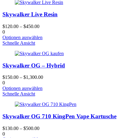
werden
mehrere
Varianten.
Skywalker Live Resin
Die
Optionen
können
$
120.00
–
$
450.00
auf
0
der
Dieses
Optionen auswählen
Produktseite
Produkt
Schnelle Ansicht
gewählt
hat
werden
mehrere
Varianten.
Skywalker OG – Hybrid
Die
Optionen
können
$
150.00
–
$
1,300.00
auf
0
der
Dieses
Optionen auswählen
Produktseite
Produkt
Schnelle Ansicht
gewählt
hat
werden
mehrere
Varianten.
Skywalker OG 710 KingPen Vape Kartusche
Die
Optionen
können
$
130.00
–
$
500.00
auf
0
der