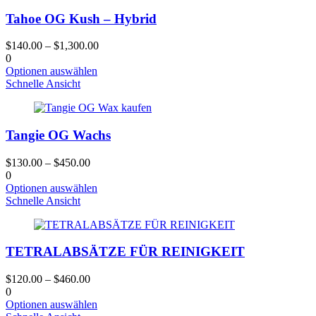
Varianten.
Tahoe OG Kush – Hybrid
Die
Optionen
können
$
140.00
–
$
1,300.00
auf
0
der
Dieses
Optionen auswählen
Produktseite
Produkt
Schnelle Ansicht
gewählt
hat
werden
mehrere
Varianten.
Tangie OG Wachs
Die
Optionen
können
$
130.00
–
$
450.00
auf
0
der
Dieses
Optionen auswählen
Produktseite
Produkt
Schnelle Ansicht
gewählt
hat
werden
mehrere
Varianten.
TETRALABSÄTZE FÜR REINIGKEIT
Die
Optionen
können
$
120.00
–
$
460.00
auf
0
der
Dieses
Optionen auswählen
Produktseite