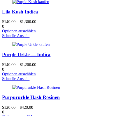
Lila Kush Indica
$
140.00
–
$
1,300.00
0
Dieses
Optionen auswählen
Produkt
Schnelle Ansicht
hat
mehrere
Varianten.
Purple Urkle — Indica
Die
Optionen
können
$
140.00
–
$
1,200.00
auf
0
der
Dieses
Optionen auswählen
Produktseite
Produkt
Schnelle Ansicht
gewählt
hat
werden
mehrere
Varianten.
Purpururkle Hash Rosinen
Die
Optionen
können
$
120.00
–
$
420.00
auf
0
der