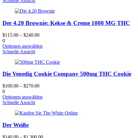
Produkt
Schnelle Ansicht
gewählt
hat
werden
mehrere
Varianten.
Der 4.20 Brownie: Kekse & Creme 1000 MG THC
Die
Optionen
können
$
115.00
–
$
240.00
auf
0
der
Dieses
Optionen auswählen
Produktseite
Produkt
Schnelle Ansicht
gewählt
hat
werden
mehrere
Varianten.
Die Venedig Cookie Company 500mg THC Cookie
Die
Optionen
können
$
100.00
–
$
270.00
auf
0
der
Dieses
Optionen auswählen
Produktseite
Produkt
Schnelle Ansicht
gewählt
hat
werden
mehrere
Varianten.
Der Weiße
Die
Optionen
können
$
140.00
–
$
1,300.00