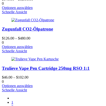
auf
0
der
Dieses
Optionen auswählen
Produktseite
Produkt
Schnelle Ansicht
gewählt
hat
werden
mehrere
Varianten.
Zugunfall CO2-Ölpatrone
Die
Optionen
können
$
126.00
–
$
480.00
auf
0
der
Dieses
Optionen auswählen
Produktseite
Produkt
Schnelle Ansicht
gewählt
hat
werden
mehrere
Varianten.
Trulieve Vape Pen Cartridge 250mg RSO 1:1
Die
Optionen
können
$
46.00
–
$
102.00
auf
0
der
Dieses
Optionen auswählen
Produktseite
Produkt
Schnelle Ansicht
gewählt
hat
werden
mehrere
1
Varianten.