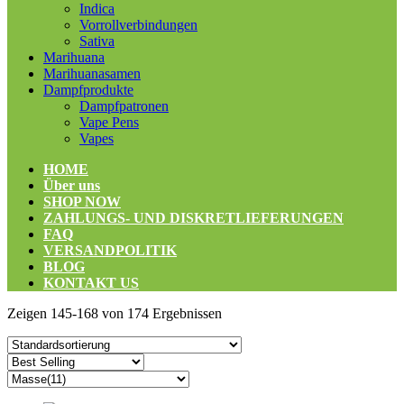
Indica
Vorrollverbindungen
Sativa
Marihuana
Marihuanasamen
Dampfprodukte
Dampfpatronen
Vape Pens
Vapes
HOME
Über uns
SHOP NOW
ZAHLUNGS- UND DISKRETLIEFERUNGEN
FAQ
VERSANDPOLITIK
BLOG
KONTAKT US
Zeigen 145-168 von 174 Ergebnissen