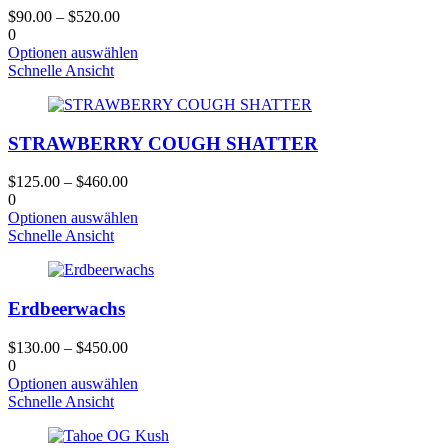
können
$
90.00
–
$
520.00
auf
0
der
Dieses
Optionen auswählen
Produktseite
Produkt
Schnelle Ansicht
gewählt
hat
werden
mehrere
Varianten.
STRAWBERRY COUGH SHATTER
Die
Optionen
können
$
125.00
–
$
460.00
auf
0
der
Dieses
Optionen auswählen
Produktseite
Produkt
Schnelle Ansicht
gewählt
hat
werden
mehrere
Varianten.
Erdbeerwachs
Die
Optionen
können
$
130.00
–
$
450.00
auf
0
der
Dieses
Optionen auswählen
Produktseite
Produkt
Schnelle Ansicht
gewählt
hat
werden
mehrere