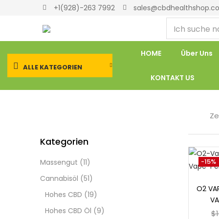
+1(928)-263 7992
sales@cbdhealthshop.c
HOME
Über Uns
ALLE KATEGORIEN
KONTAKT US
Ze
Kategorien
Z
-15%
Massengut
(11)
Cannabisöl
(51)
O2 VAP
Hohes CBD
(19)
VA
Hohes CBD Öl
(9)
$