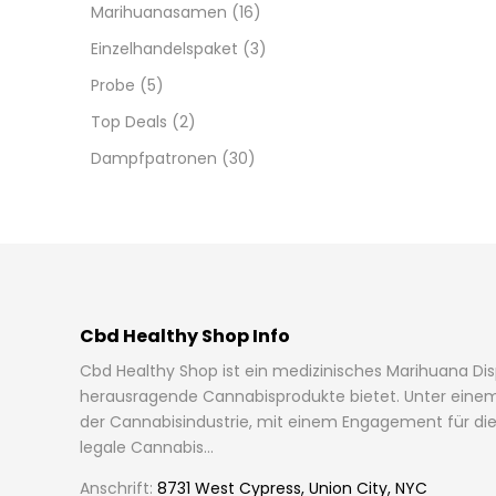
Marihuanasamen
(16)
Einzelhandelspaket
(3)
Probe
(5)
Top Deals
(2)
Dampfpatronen
(30)
Cbd Healthy Shop Info
Cbd Healthy Shop ist ein medizinisches Marihuana Di
herausragende Cannabisprodukte bietet. Unter einem
der Cannabisindustrie, mit einem Engagement für die l
legale Cannabis...
Anschrift:
8731 West Cypress, Union City, NYC